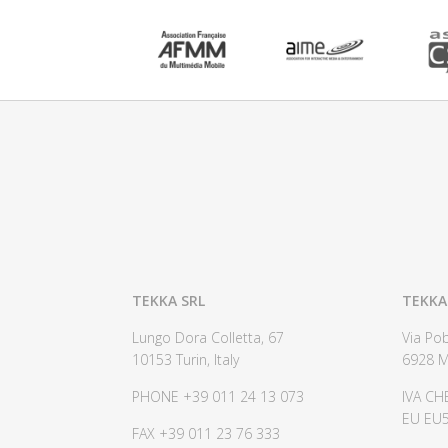
TEKKA SRL
TEKKA
Lungo Dora Colletta, 67
Via Pob
10153 Turin, Italy
6928 M
PHONE +39 011 24 13 073
IVA CH
EU EU
FAX +39 011 23 76 333