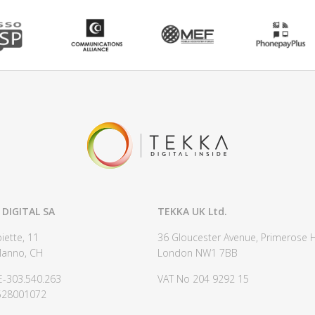
 DIGITAL SA
TEKKA UK Ltd.
iette, 11
36 Gloucester Avenue, Primerose Hi
anno, CH
London NW1 7BB
E-303.540.263
VAT No 204 9292 15
528001072