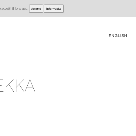
accetti il loro uso.
Accetto
Informativa
ENGLISH
EKKA